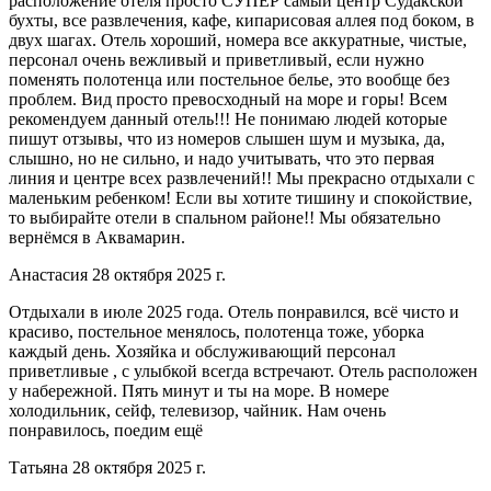
расположение отеля просто СУПЕР самый центр Судакской
бухты, все развлечения, кафе, кипарисовая аллея под боком, в
двух шагах. Отель хороший, номера все аккуратные, чистые,
персонал очень вежливый и приветливый, если нужно
поменять полотенца или постельное белье, это вообще без
проблем. Вид просто превосходный на море и горы! Всем
рекомендуем данный отель!!! Не понимаю людей которые
пишут отзывы, что из номеров слышен шум и музыка, да,
слышно, но не сильно, и надо учитывать, что это первая
линия и центре всех развлечений!! Мы прекрасно отдыхали с
маленьким ребенком! Если вы хотите тишину и спокойствие,
то выбирайте отели в спальном районе!! Мы обязательно
вернёмся в Аквамарин.
Анастасия 28 октября 2025 г.
Отдыхали в июле 2025 года. Отель понравился, всё чисто и
красиво, постельное менялось, полотенца тоже, уборка
каждый день. Хозяйка и обслуживающий персонал
приветливые , с улыбкой всегда встречают. Отель расположен
у набережной. Пять минут и ты на море. В номере
холодильник, сейф, телевизор, чайник. Нам очень
понравилось, поедим ещё
Татьяна 28 октября 2025 г.