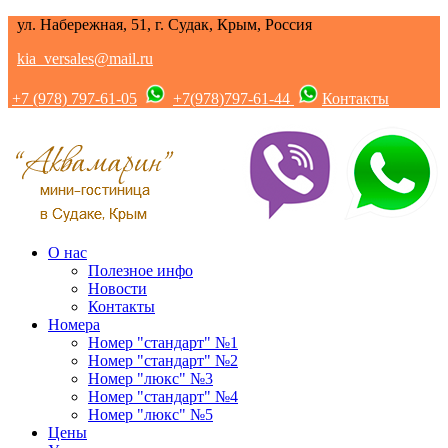
ул. Набережная, 51, г. Судак, Крым, Россия
kia_versales@mail.ru
+7 (978) 797-61-05
+7(978)797-61-44
Контакты
О нас
Полезное инфо
Новости
Контакты
Номера
Номер "стандарт" №1
Номер "стандарт" №2
Номер "люкс" №3
Номер "стандарт" №4
Номер "люкс" №5
Цены