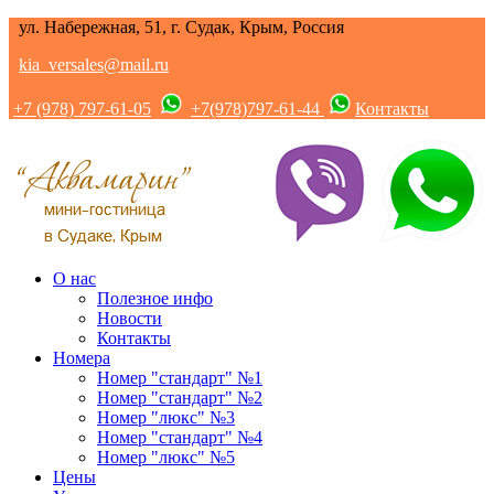
ул. Набережная, 51, г. Судак, Крым, Россия
kia_versales@mail.ru
+7 (978) 797-61-05
+7(978)797-61-44
Контакты
О нас
Полезное инфо
Новости
Контакты
Номера
Номер "стандарт" №1
Номер "стандарт" №2
Номер "люкс" №3
Номер "стандарт" №4
Номер "люкс" №5
Цены