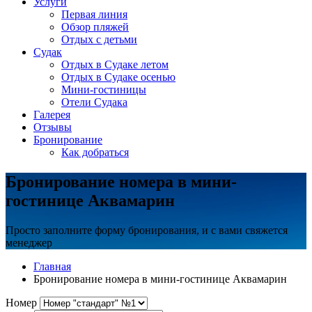
Услуги
Первая линия
Обзор пляжей
Отдых с детьми
Судак
Отдых в Судаке летом
Отдых в Судаке осенью
Мини-гостиницы
Отели Судака
Галерея
Отзывы
Бронирование
Как добраться
Бронирование номера в мини-
гостинице Аквамарин
Просто заполните форму бронирования, и с вами свяжется
менеджер
Главная
Бронирование номера в мини-гостинице Аквамарин
Номер