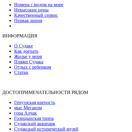
Номера с видом на море
Невысокие цены
Качественный сервис
Первая линия
Атмосфера уюта и тепла
ИНФОРМАЦИЯ
О Судаке
Как доехать
Жилье у моря
Пляжи Судака
Отдых с ребенком
Статьи
ДОСТОПРИМЕЧАТЕЛЬНОСТИ РЯДОМ
Генуэзская крепость
мыс Меганом
гора Алчак
Голицынская тропа
Судакский аквапарк
Судакский исторический музей