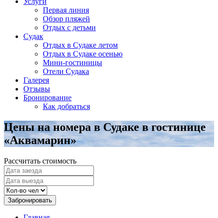
Услуги
Первая линия
Обзор пляжей
Отдых с детьми
Судак
Отдых в Судаке летом
Отдых в Судаке осенью
Мини-гостиницы
Отели Судака
Галерея
Отзывы
Бронирование
Как добраться
Цены на номера в Судаке в гостинице
«Аквамарин»
Рассчитать стоимость
Забронировать
Главная