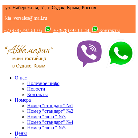
ул. Набережная, 51, г. Судак, Крым, Россия
kia_versales@mail.ru
+7 (978) 797-61-05
+7(978)797-61-44
Контакты
О нас
Полезное инфо
Новости
Контакты
Номера
Номер "стандарт" №1
Номер "стандарт" №2
Номер "люкс" №3
Номер "стандарт" №4
Номер "люкс" №5
Цены