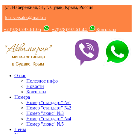
ул. Набережная, 51, г. Судак, Крым, Россия
kia_versales@mail.ru
+7 (978) 797-61-05
+7(978)797-61-44
Контакты
О нас
Полезное инфо
Новости
Контакты
Номера
Номер "стандарт" №1
Номер "стандарт" №2
Номер "люкс" №3
Номер "стандарт" №4
Номер "люкс" №5
Цены