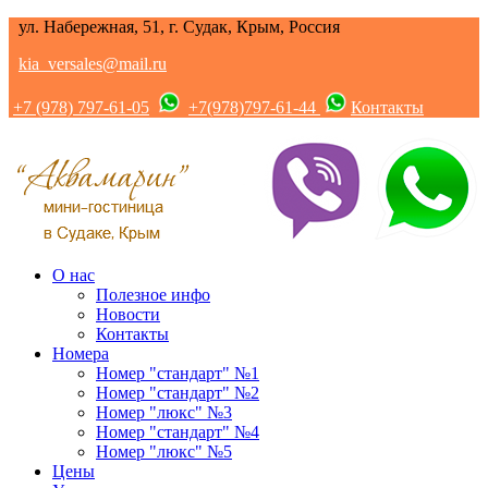
ул. Набережная, 51, г. Судак, Крым, Россия
kia_versales@mail.ru
+7 (978) 797-61-05
+7(978)797-61-44
Контакты
О нас
Полезное инфо
Новости
Контакты
Номера
Номер "стандарт" №1
Номер "стандарт" №2
Номер "люкс" №3
Номер "стандарт" №4
Номер "люкс" №5
Цены