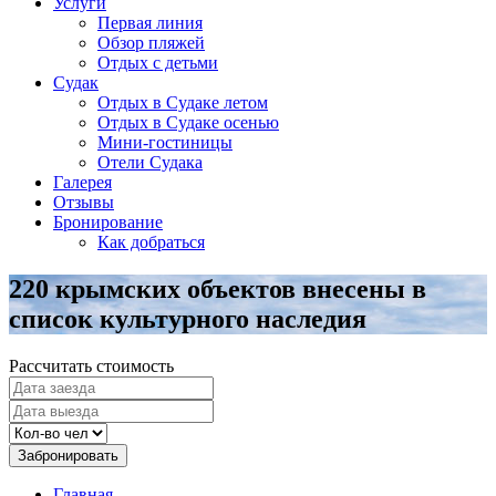
Услуги
Первая линия
Обзор пляжей
Отдых с детьми
Судак
Отдых в Судаке летом
Отдых в Судаке осенью
Мини-гостиницы
Отели Судака
Галерея
Отзывы
Бронирование
Как добраться
220 крымских объектов внесены в
список культурного наследия
Рассчитать стоимость
Забронировать
Главная