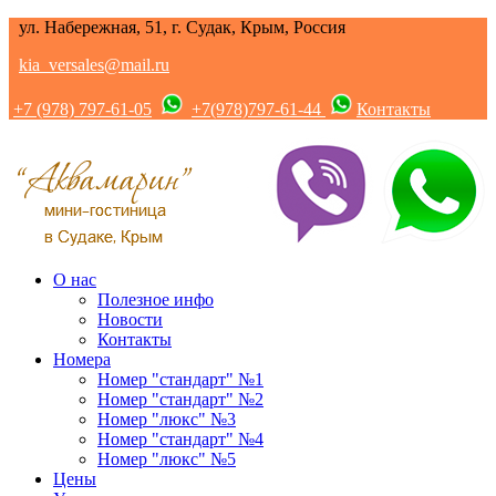
ул. Набережная, 51, г. Судак, Крым, Россия
kia_versales@mail.ru
+7 (978) 797-61-05
+7(978)797-61-44
Контакты
О нас
Полезное инфо
Новости
Контакты
Номера
Номер "стандарт" №1
Номер "стандарт" №2
Номер "люкс" №3
Номер "стандарт" №4
Номер "люкс" №5
Цены