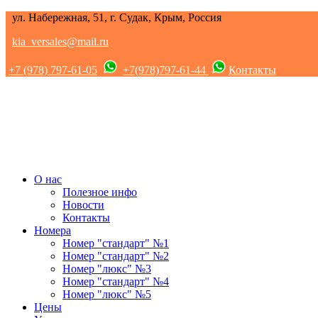
ул. Набережная, 51, г. Судак, Крым, Россия
kia_versales@mail.ru
+7 (978) 797-61-05
+7(978)797-61-44
Контакты
О нас
Полезное инфо
Новости
Контакты
Номера
Номер "стандарт" №1
Номер "стандарт" №2
Номер "люкс" №3
Номер "стандарт" №4
Номер "люкс" №5
Цены