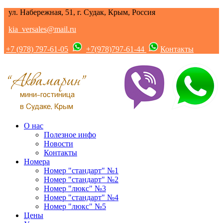
ул. Набережная, 51, г. Судак, Крым, Россия
kia_versales@mail.ru
+7 (978) 797-61-05
+7(978)797-61-44
Контакты
О нас
Полезное инфо
Новости
Контакты
Номера
Номер "стандарт" №1
Номер "стандарт" №2
Номер "люкс" №3
Номер "стандарт" №4
Номер "люкс" №5
Цены