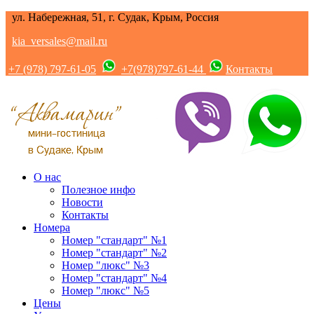
ул. Набережная, 51, г. Судак, Крым, Россия
kia_versales@mail.ru
+7 (978) 797-61-05
+7(978)797-61-44
Контакты
О нас
Полезное инфо
Новости
Контакты
Номера
Номер "стандарт" №1
Номер "стандарт" №2
Номер "люкс" №3
Номер "стандарт" №4
Номер "люкс" №5
Цены