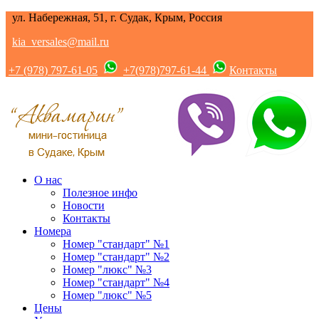
ул. Набережная, 51, г. Судак, Крым, Россия
kia_versales@mail.ru
+7 (978) 797-61-05
+7(978)797-61-44
Контакты
О нас
Полезное инфо
Новости
Контакты
Номера
Номер "стандарт" №1
Номер "стандарт" №2
Номер "люкс" №3
Номер "стандарт" №4
Номер "люкс" №5
Цены