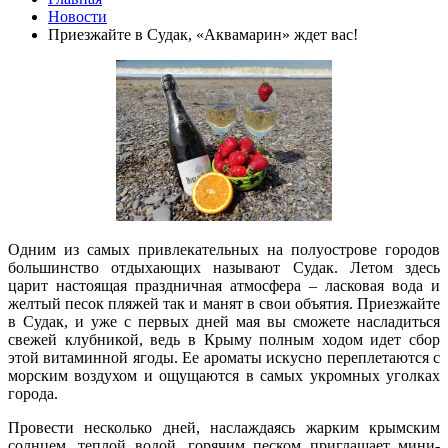
Новости
Приезжайте в Судак, «Аквамарин» ждет вас!
Одним из самых привлекательных на полуострове городов
большинство отдыхающих называют Судак. Летом здесь
царит настоящая праздничная атмосфера – ласковая вода и
желтый песок пляжей так и манят в свои объятия. Приезжайте
в Судак, и уже с первых дней мая вы сможете насладиться
свежей клубникой, ведь в Крыму полным ходом идет сбор
этой витаминной ягоды. Ее ароматы искусно переплетаются с
морским воздухом и ощущаются в самых укромных уголках
города.
Провести несколько дней, наслаждаясь жарким крымским
солнцем, теплой водой, горячим песком приглашает мини-