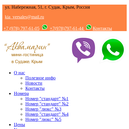
ул. Набережная, 51, г. Судак, Крым, Россия
kia_versales@mail.ru
+7 (978) 797-61-05
+7(978)797-61-44
Контакты
О нас
Полезное инфо
Новости
Контакты
Номера
Номер "стандарт" №1
Номер "стандарт" №2
Номер "люкс" №3
Номер "стандарт" №4
Номер "люкс" №5
Цены