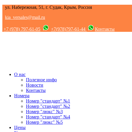
ул. Набережная, 51, г. Судак, Крым, Россия
kia_versales@mail.ru
+7 (978) 797-61-05
+7(978)797-61-44
Контакты
О нас
Полезное инфо
Новости
Контакты
Номера
Номер "стандарт" №1
Номер "стандарт" №2
Номер "люкс" №3
Номер "стандарт" №4
Номер "люкс" №5
Цены