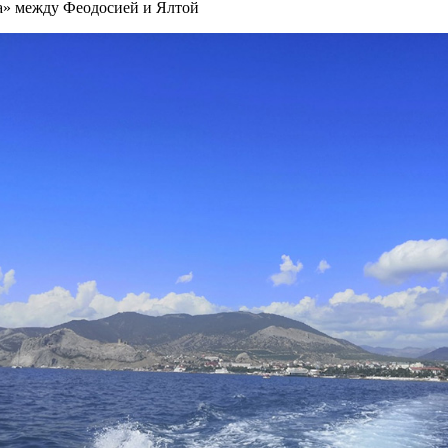
та» между Феодосией и Ялтой