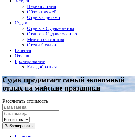
Услуги
Первая линия
Обзор пляжей
Отдых с детьми
Судак
Отдых в Судаке летом
Отдых в Судаке осенью
Мини-гостиницы
Отели Судака
Галерея
Отзывы
Бронирование
Как добраться
Судак предлагает самый экономный
отдых на майские праздники
Рассчитать стоимость
Забронировать
Главная