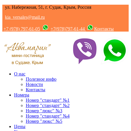
ул. Набережная, 51, г. Судак, Крым, Россия
kia_versales@mail.ru
+7 (978) 797-61-05
+7(978)797-61-44
Контакты
О нас
Полезное инфо
Новости
Контакты
Номера
Номер "стандарт" №1
Номер "стандарт" №2
Номер "люкс" №3
Номер "стандарт" №4
Номер "люкс" №5
Цены