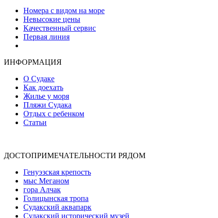
Номера с видом на море
Невысокие цены
Качественный сервис
Первая линия
Атмосфера уюта и тепла
ИНФОРМАЦИЯ
О Судаке
Как доехать
Жилье у моря
Пляжи Судака
Отдых с ребенком
Статьи
ДОСТОПРИМЕЧАТЕЛЬНОСТИ РЯДОМ
Генуэзская крепость
мыс Меганом
гора Алчак
Голицынская тропа
Судакский аквапарк
Судакский исторический музей