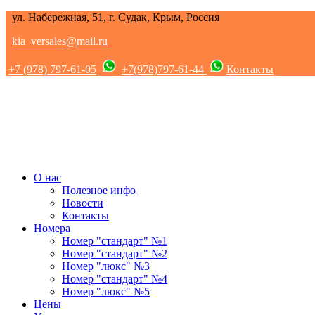
ул. Набережная, 51, г. Судак, Крым, Россия
kia_versales@mail.ru
+7 (978) 797-61-05
+7(978)797-61-44
Контакты
О нас
Полезное инфо
Новости
Контакты
Номера
Номер "стандарт" №1
Номер "стандарт" №2
Номер "люкс" №3
Номер "стандарт" №4
Номер "люкс" №5
Цены