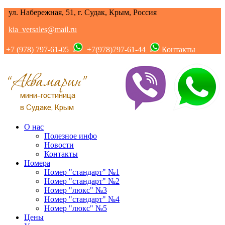
ул. Набережная, 51, г. Судак, Крым, Россия
kia_versales@mail.ru
+7 (978) 797-61-05
+7(978)797-61-44
Контакты
О нас
Полезное инфо
Новости
Контакты
Номера
Номер "стандарт" №1
Номер "стандарт" №2
Номер "люкс" №3
Номер "стандарт" №4
Номер "люкс" №5
Цены