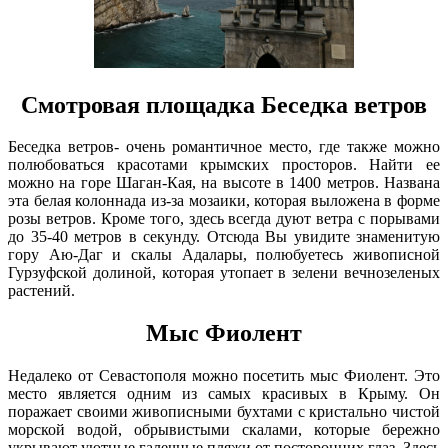
Смотровая площадка Беседка ветров
Беседка ветров- очень романтичное место, где также можно
полюбоваться красотами крымских просторов. Найти ее
можно на горе Шаган-Кая, на высоте в 1400 метров. Названа
эта белая колоннада из-за мозаики, которая выложена в форме
розы ветров. Кроме того, здесь всегда дуют ветра с порывами
до 35-40 метров в секунду. Отсюда Вы увидите знаменитую
гору Аю-Даг и скалы Адалары, полюбуетесь живописной
Гурзуфской долиной, которая утопает в зелени вечнозеленых
растений.
Мыс Фиолент
Недалеко от Севастополя можно посетить мыс Фиолент. Это
место является одним из самых красивых в Крыму. Он
поражает своими живописными бухтами с кристально чистой
морской водой, обрывистыми скалами, которые бережно
укрывают уютные галечные пляжи от посторонних глаз. Здесь