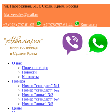
ул. Набережная, 51, г. Судак, Крым, Россия
kia_versales@mail.ru
+7 (978) 797-61-05
+7(978)797-61-44
Контакты
О нас
Полезное инфо
Новости
Контакты
Номера
Номер "стандарт" №1
Номер "стандарт" №2
Номер "люкс" №3
Номер "стандарт" №4
Номер "люкс" №5
Цены