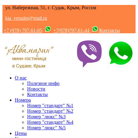
ул. Набережная, 51, г. Судак, Крым, Россия
kia_versales@mail.ru
+7 (978) 797-61-05
+7(978)797-61-44
Контакты
О нас
Полезное инфо
Новости
Контакты
Номера
Номер "стандарт" №1
Номер "стандарт" №2
Номер "люкс" №3
Номер "стандарт" №4
Номер "люкс" №5
Цены