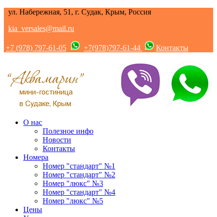
ул. Набережная, 51, г. Судак, Крым, Россия
kia_versales@mail.ru
+7 (978) 797-61-05
+7(978)797-61-44
Контакты
О нас
Полезное инфо
Новости
Контакты
Номера
Номер "стандарт" №1
Номер "стандарт" №2
Номер "люкс" №3
Номер "стандарт" №4
Номер "люкс" №5
Цены